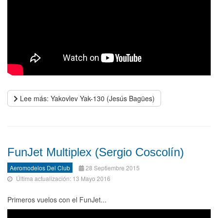
Lee más: Yakovlev Yak-130 (Jesús Bagües)
FunJet Multiplex (Sergio Coscolín)
Aeromodelos Del Club
28 Septiembre 2015
Última actualización: 13 Mayo 2016
Primeros vuelos con el FunJet...