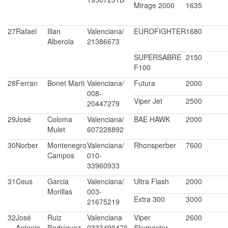
Mirage 2000
1635
27
Rafael
Illan
Valenciana/
EUROFIGHTER
1680
Alberola
21386673
SUPERSABRE
2150
F100
28
Ferran
Bonet Marti
Valenciana/
Futura
2000
008-
Viper Jet
2500
20447279
29
José
Coloma
Valenciana/
BAE HAWK
2000
Mulet
607228892
30
Norber
Montenegro
Valenciana/
Rhonsperber
7600
Campos
010-
33960933
31
Ceus
Garcia
Valenciana/
Ultra Flash
2000
Morillas
003-
Extra 300
3000
21675219
32
José
Ruiz
Valenciana
Viper
2600
Antonio
Rodríguez
0333490476
Skymaster