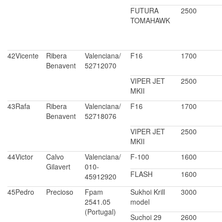
FUTURA
2500
TOMAHAWK
42
Vicente
Ribera
Valenciana/
F16
1700
Benavent
52712070
VIPER JET
2500
MKII
43
Rafa
Ribera
Valenciana/
F16
1700
Benavent
52718076
VIPER JET
2500
MKII
44
Victor
Calvo
Valenciana/
F-100
1600
Gilavert
010-
FLASH
1600
45912920
45
Pedro
Precioso
Fpam
Sukhoi Krill
3000
2541.05
model
(Portugal)
Suchoi 29
2600