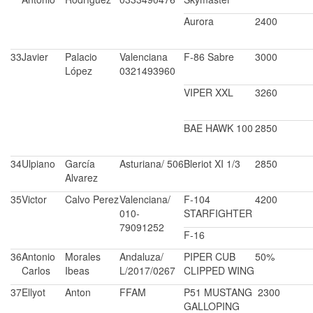
Aurora
2400
33
Javier
Palacio
Valenciana
F-86 Sabre
3000
López
0321493960
VIPER XXL
3260
BAE HAWK 100
2850
34
Ulpiano
García
Asturiana/ 506
Bleriot XI 1/3
2850
Alvarez
35
Victor
Calvo Perez
Valenciana/
F-104
4200
010-
STARFIGHTER
79091252
F-16
36
Antonio
Morales
Andaluza/
PIPER CUB
50%
Carlos
Ibeas
L/2017/0267
CLIPPED WING
37
Ellyot
Anton
FFAM
P51 MUSTANG
2300
GALLOPING