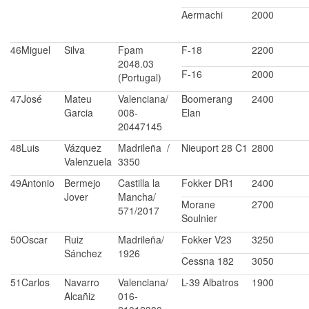
Aermachi
2000
46
Miguel
Silva
Fpam
F-18
2200
2048.03
F-16
2000
(Portugal)
47
José
Mateu
Valenciana/
Boomerang
2400
Garcia
008-
Elan
20447145
48
Luis
Vázquez
Madrileña /
Nieuport 28 C1
2800
Valenzuela
3350
49
Antonio
Bermejo
Castilla la
Fokker DR1
2400
Jover
Mancha/
Morane
2700
571/2017
Soulnier
50
Oscar
Ruiz
Madrileña/
Fokker V23
3250
Sánchez
1926
Cessna 182
3050
51
Carlos
Navarro
Valenciana/
L-39 Albatros
1900
Alcañiz
016-