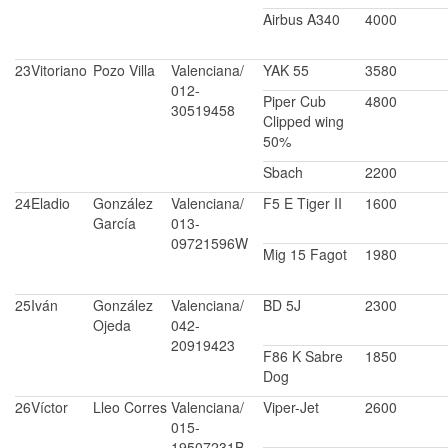
Airbus A340
4000
23
Vitoriano
Pozo Villa
Valenciana/
YAK 55
3580
012-
Piper Cub
4800
30519458
Clipped wing
50%
Sbach
2200
24
Eladio
González
Valenciana/
F5 E Tiger II
1600
García
013-
09721596W
Mig 15 Fagot
1980
25
Iván
González
Valenciana/
BD 5J
2300
Ojeda
042-
20919423
F86 K Sabre
1850
Dog
26
Víctor
Lleo Corres
Valenciana/
Viper-Jet
2600
015-
19507231B