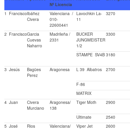
Nº Licencia
1
Francisco
Ibáñez
Valenciana /
Lavochkin La-
3270
Civera
010-
11
22600441
2
Francisco
Garcia
Madrileña /
BUCKER
3300
Cuevas
2331
JUNGMEISTER
Naharro
1/2
STAMPE SV4B
3180
3
Jesús
Bagües
Aragonesa
L 39 Albatros
2700
Perez
F-86
MATRIX
4
Juan
Civera
Aragonesa/
Tiger Moth
2900
Murciano
138
Ultimate
2540
5
José
Rios
Valenciana/
Viper Jet
2600