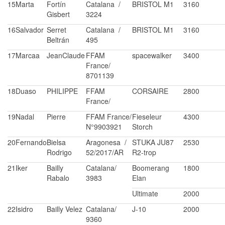
15
Marta
Fortín
Catalana /
BRISTOL M1
3160
Gisbert
3224
16
Salvador
Serret
Catalana /
BRISTOL M1
3160
Beltrán
495
17
Marcaa
JeanClaude
FFAM
spacewalker
3400
France/
8701139
18
Duaso
PHILIPPE
FFAM
CORSAIRE
2800
France/
19
Nadal
Pierre
FFAM France/
Fieseleur
4300
N°9903921
Storch
20
Fernando
Bielsa
Aragonesa /
STUKA JU87
2530
Rodrigo
52/2017/AR
R2-trop
21
Iker
Bailly
Catalana/
Boomerang
1800
Rabalo
3983
Elan
Ultimate
2000
22
Isidro
Bailly Velez
Catalana/
J-10
2000
9360