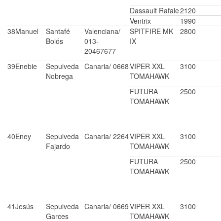
Dassault Rafale
2120
Ventrix
1990
38
Manuel
Santafé
Valenciana/
SPITFIRE MK
2800
Bolós
013-
IX
20467677
39
Enebie
Sepulveda
Canaria/ 0668
VIPER XXL
3100
Nobrega
TOMAHAWK
FUTURA
2500
TOMAHAWK
40
Eney
Sepulveda
Canaria/ 2264
VIPER XXL
3100
Fajardo
TOMAHAWK
FUTURA
2500
TOMAHAWK
41
Jesús
Sepulveda
Canaria/ 0669
VIPER XXL
3100
Garces
TOMAHAWK