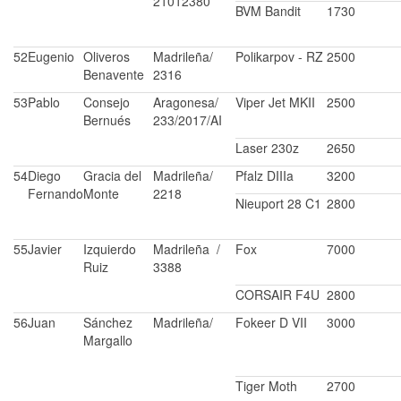
21012380
BVM Bandit
1730
52
Eugenio
Oliveros
Madrileña/
Polikarpov - RZ
2500
Benavente
2316
53
Pablo
Consejo
Aragonesa/
Viper Jet MKII
2500
Bernués
233/2017/AI
Laser 230z
2650
54
Diego
Gracia del
Madrileña/
Pfalz DIIIa
3200
Fernando
Monte
2218
Nieuport 28 C1
2800
55
Javier
Izquierdo
Madrileña /
Fox
7000
Ruiz
3388
CORSAIR F4U
2800
56
Juan
Sánchez
Madrileña/
Fokeer D VII
3000
Margallo
Tiger Moth
2700