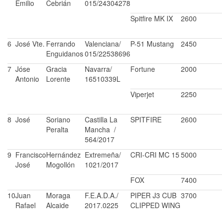
Emilio
Cebrián
015/24304278
Spitfire MK IX
2600
6
José Vte.
Ferrando
Valenciana/
P-51 Mustang
2450
Enguidanos
015/22538696
7
Jóse
Gracia
Navarra/
Fortune
2000
Antonio
Lorente
16510339L
Viperjet
2250
8
José
Soriano
Castilla La
SPITFIRE
2600
Peralta
Mancha /
564/2017
9
Francisco
Hernández
Extremeña/
CRI-CRI MC 15
5000
José
Mogollón
1021/2017
FOX
7400
10
Juan
Moraga
F.E.A.D.A./
PIPER J3 CUB
3700
Rafael
Alcaide
2017.0225
CLIPPED WING