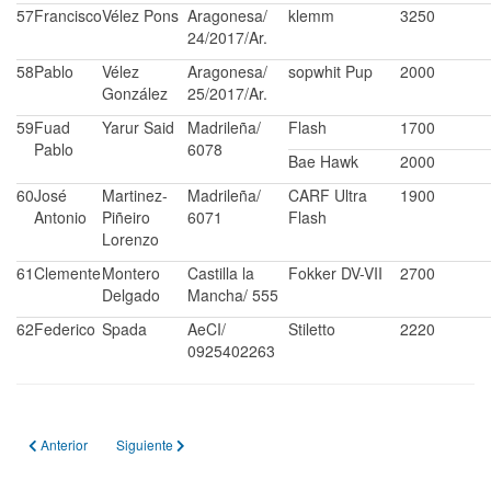
57
Francisco
Vélez Pons
Aragonesa/
klemm
3250
24/2017/Ar.
58
Pablo
Vélez
Aragonesa/
sopwhit Pup
2000
González
25/2017/Ar.
59
Fuad
Yarur Said
Madrileña/
Flash
1700
Pablo
6078
Bae Hawk
2000
60
José
Martinez-
Madrileña/
CARF Ultra
1900
Antonio
Piñeiro
6071
Flash
Lorenzo
61
Clemente
Montero
Castilla la
Fokker DV-VII
2700
Delgado
Mancha/ 555
62
Federico
Spada
AeCI/
Stiletto
2220
0925402263
Artículo anterior: 16º Gran Escala Aragón 2019
Artículo siguiente: 14º Gran Escala Aragón 2017 (Teruel)
Anterior
Siguiente