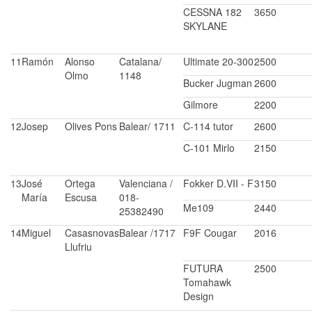
CESSNA 182
3650
SKYLANE
11
Ramón
Alonso
Catalana/
Ultimate 20-300
2500
Olmo
1148
Bucker Jugman
2600
Gilmore
2200
12
Josep
Olives Pons
Balear/ 1711
C-114 tutor
2600
C-101 Mirlo
2150
13
José
Ortega
Valenciana /
Fokker D.VII - F
3150
María
Escusa
018-
Me109
2440
25382490
14
Miguel
Casasnovas
Balear /1717
F9F Cougar
2016
Llufriu
FUTURA
2500
Tomahawk
Design