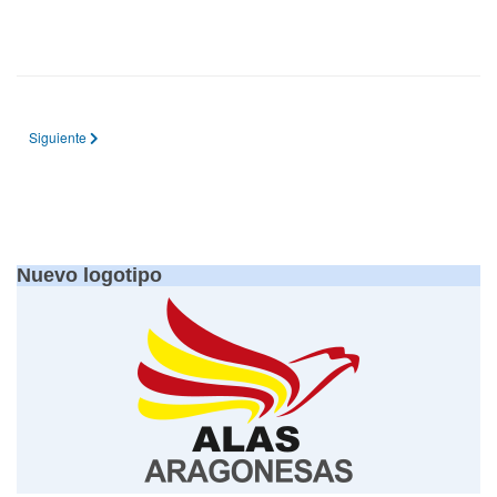
Artículo siguiente: Sbach 342 (Pedro Precioso)
Siguiente
Nuevo logotipo