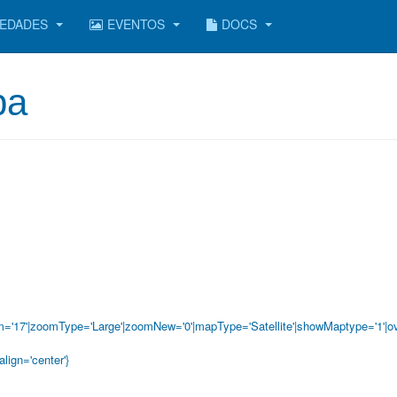
EDADES
EVENTOS
DOCS
pa
='17'|zoomType='Large'|zoomNew='0'|mapType='Satellite'|showMaptype='1'|
o
align='center'}