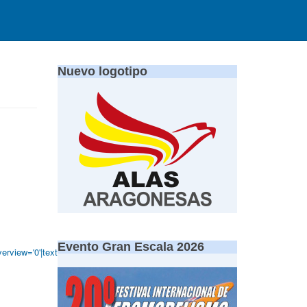
Nuevo logotipo
Evento Gran Escala 2026
verview='0'|text='Club