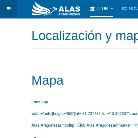
CLUB
NOV
Localización y ma
Mapa
{mosmap
width='auto'|height='500'|lat='41.737481'|lon='-0.857537'|
zoom
Alas Aragonesas'|tooltip='Club Alas Aragonesas'|marker='1'|