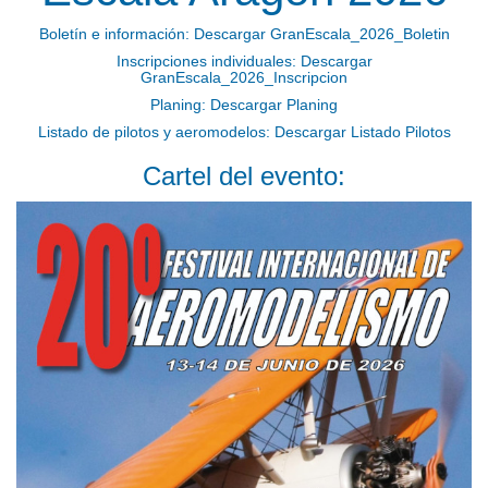
Boletín e información:
Descargar GranEscala_2026_Boletin
Inscripciones individuales:
Descargar
GranEscala_2026_Inscripcion
Planing:
Descargar Planing
Listado de pilotos y aeromodelos:
Descargar Listado Pilotos
Cartel del evento: